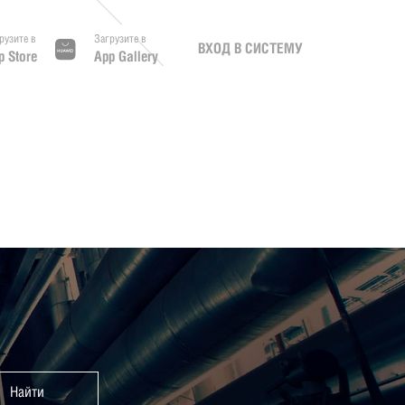
рузите в
Загрузите в
ВХОД В СИСТЕМУ
p Store
App Gallery
Найти