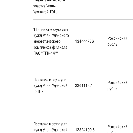
участка Улан-
Удэнской ТЭЦ-1
"Поставка мазута для
нужд Улан-Удэнского
Российский
энергетического
134444736
рубль
комплекса филиала
ПАО ""ТГК-14"""
Поставка мазута для
Российский
нужд Улан-Удэнской
3361118.4
рубль
ТЭЦ-2
Поставка мазута для
Российский
нужд Улан-Удэнской
12324100.8
рубль