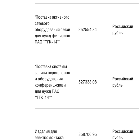
"Поставка активного
сетевого
Российский
оборудования связи
252554.84
рубль
для нужд филиалов
ПАО ""ТГК-14"""
"Поставка системы
записи переговоров
и оборудования
Российский
527338.08
конференц-связи
рубль
для нужд ПАО
""ТГК-14"""
Изделия для
Российский
858706.95
электромонтажа
рубль