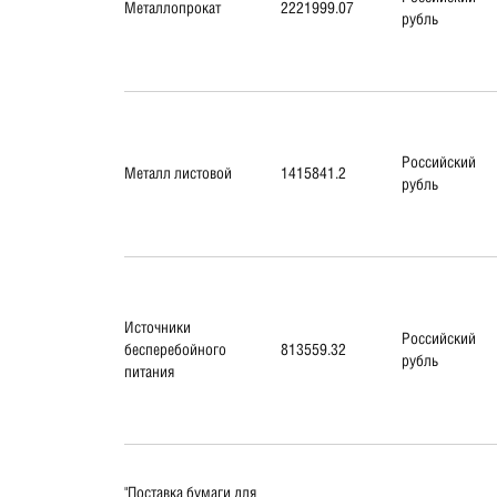
Металлопрокат
2221999.07
рубль
Российский
Металл листовой
1415841.2
рубль
Источники
Российский
бесперебойного
813559.32
рубль
питания
"Поставка бумаги для