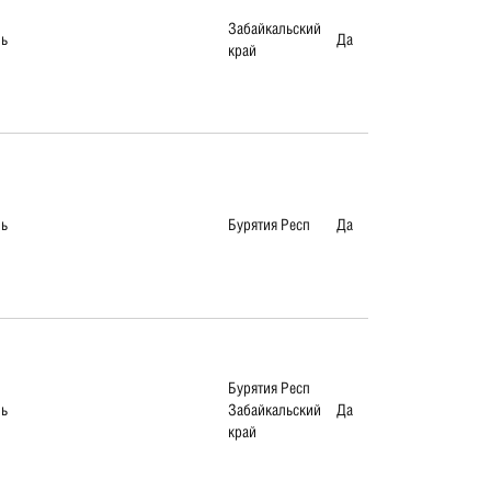
Забайкальский
ль
Да
край
ль
Бурятия Респ
Да
Бурятия Респ
ль
Забайкальский
Да
край