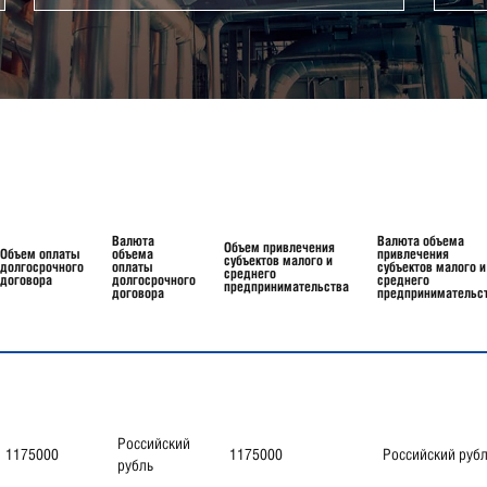
Валюта
Валюта объема
Объем привлечения
Объем оплаты
объема
привлечения
субъектов малого и
долгосрочного
оплаты
субъектов малого и
среднего
договора
долгосрочного
среднего
предпринимательства
договора
предпринимательс
Российский
1175000
1175000
Российский руб
рубль