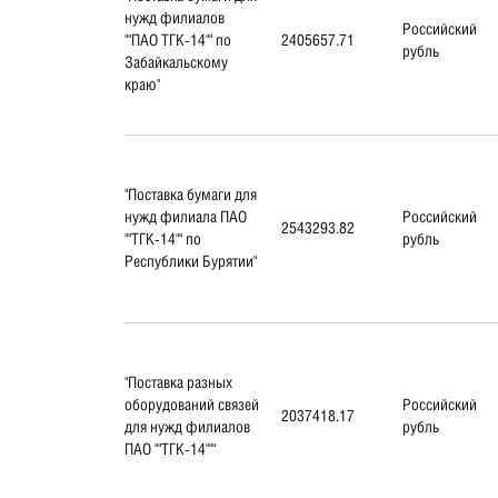
нужд филиалов
Российский
""ПАО ТГК-14"" по
2405657.71
рубль
Забайкальскому
краю"
"Поставка бумаги для
нужд филиала ПАО
Российский
2543293.82
""ТГК-14"" по
рубль
Республики Бурятии"
"Поставка разных
оборудований связей
Российский
2037418.17
для нужд филиалов
рубль
ПАО ""ТГК-14"""