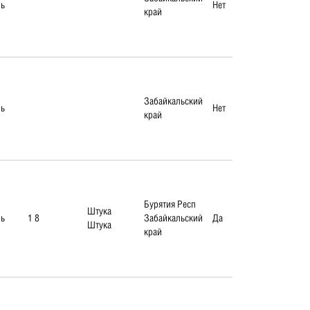
ль
Нет
край
Забайкальский
ль
Нет
край
Бурятия Респ
Штука
ль
1 8
Забайкальский
Да
Штука
край