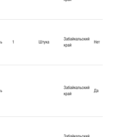
Забайкальский
ль
1
Штука
Нет
край
Забайкальский
ль
Да
край
Забайкальский