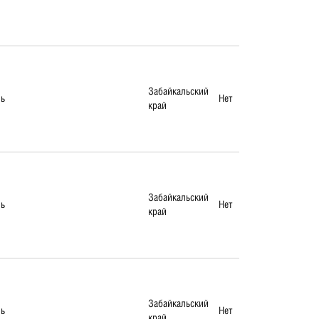
Забайкальский
ль
Нет
край
Забайкальский
ль
Нет
край
Забайкальский
ль
Нет
край