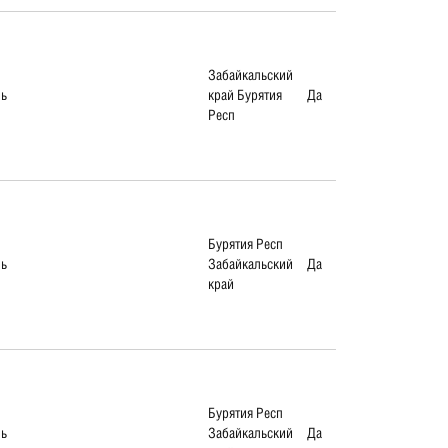
Забайкальский
ль
край Бурятия
Да
Респ
Бурятия Респ
ль
Забайкальский
Да
край
Бурятия Респ
ль
Забайкальский
Да