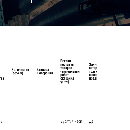
Регион
поставки
Закупка, участниками
товаров
которой являются
Количество
Единица
(выполнения
только субъекты
(объем)
измерения
работ,
малого и среднего
тва
оказания
предпринимательства
услуг)
ль
Бурятия Респ
Да