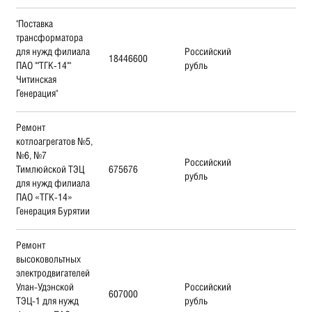
"Поставка
трансформатора
для нужд филиала
Российский
18446600
ПАО ""ТГК-14""
рубль
Читинская
Генерация"
Ремонт
котлоагрегатов №5,
№6, №7
Российский
Тимлюйской ТЭЦ
675676
рубль
для нужд филиала
ПАО «ТГК-14»
Генерация Бурятии
Ремонт
высоковольтных
электродвигателей
Улан-Удэнской
Российский
607000
ТЭЦ-1 для нужд
рубль