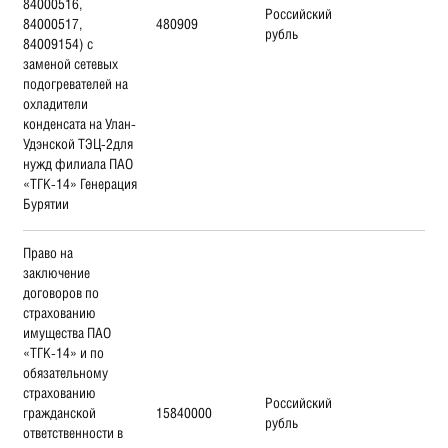
84000516,
Российский
84000517,
480909
рубль
84009154) с
заменой сетевых
подогревателей на
охладители
конденсата на Улан-
Удэнской ТЭЦ-2для
нужд филиала ПАО
«ТГК-14» Генерация
Бурятии
Право на
заключение
договоров по
страхованию
имущества ПАО
«ТГК-14» и по
обязательному
страхованию
Российский
гражданской
15840000
рубль
ответственности в