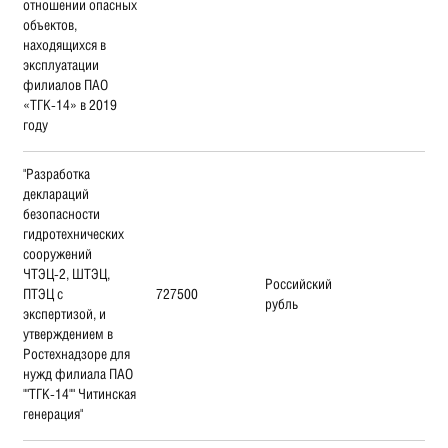
отношении опасных
объектов,
находящихся в
эксплуатации
филиалов ПАО
«ТГК-14» в 2019
году
"Разработка
деклараций
безопасности
гидротехнических
сооружений
ЧТЭЦ-2, ШТЭЦ,
Российский
ПТЭЦ с
727500
рубль
экспертизой, и
утверждением в
Ростехнадзоре для
нужд филиала ПАО
""ТГК-14"" Читинская
генерация"