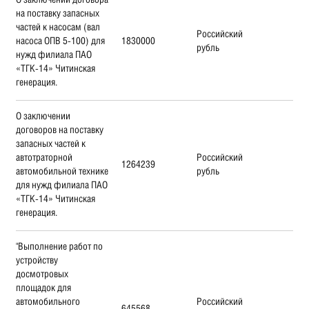
на поставку запасных
частей к насосам (вал
Российский
насоса ОПВ 5-100) для
1830000
рубль
нужд филиала ПАО
«ТГК-14» Читинская
генерация.
О заключении
договоров на поставку
запасных частей к
автотраторной
Российский
1264239
автомобильной технике
рубль
для нужд филиала ПАО
«ТГК-14» Читинская
генерация.
"Выполнение работ по
устройству
досмотровых
площадок для
автомобильного
Российский
645568