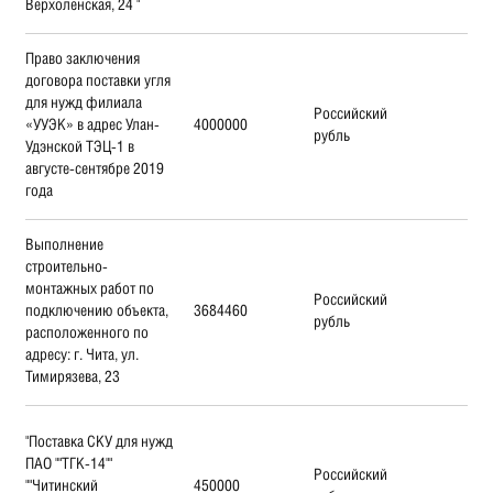
Верхоленская, 24 "
Право заключения
договора поставки угля
для нужд филиала
Российский
«УУЭК» в адрес Улан-
4000000
рубль
Удэнской ТЭЦ-1 в
августе-сентябре 2019
года
Выполнение
строительно-
монтажных работ по
Российский
подключению объекта,
3684460
рубль
расположенного по
адресу: г. Чита, ул.
Тимирязева, 23
"Поставка СКУ для нужд
ПАО ""ТГК-14""
Российский
""Читинский
450000