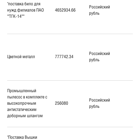
"поставка било для
Российский
нужд филиалов ПАО
4652934.66
рубль
""ТГК-14"""
Российский
Цветной металл
777742.34
рубль
Промышленный
пылесос в комплекте с
Российский
высокопрочным
256080
рубль
антистатическим
доборным шлангом
"Поставка Вышки