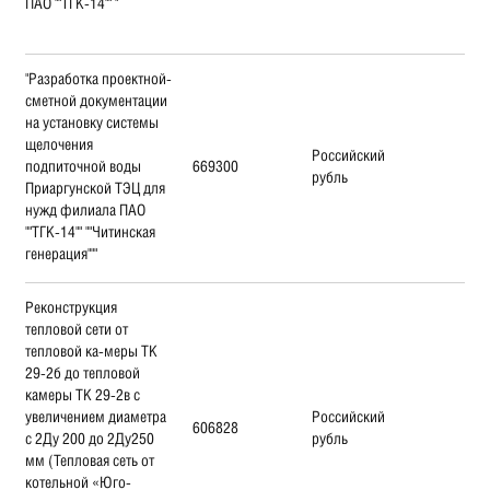
ПАО ""ТГК-14"" "
"Разработка проектной-
сметной документации
на установку системы
щелочения
Российский
подпиточной воды
669300
рубль
Приаргунской ТЭЦ для
нужд филиала ПАО
""ТГК-14"" ""Читинская
генерация"""
Реконструкция
тепловой сети от
тепловой ка-меры ТК
29-2б до тепловой
камеры ТК 29-2в с
увеличением диаметра
Российский
606828
с 2Ду 200 до 2Ду250
рубль
мм (Тепловая сеть от
котельной «Юго-