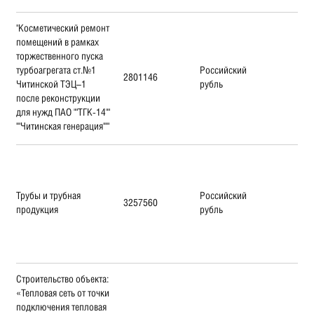
"Косметический ремонт
помещений в рамках
торжественного пуска
турбоагрегата ст.№1
Российский
2801146
Читинской ТЭЦ–1
рубль
после реконструкции
для нужд ПАО ""ТГК-14""
""Читинская генерация"""
Трубы и трубная
Российский
3257560
продукция
рубль
Строительство объекта:
«Тепловая сеть от точки
подключения тепловая