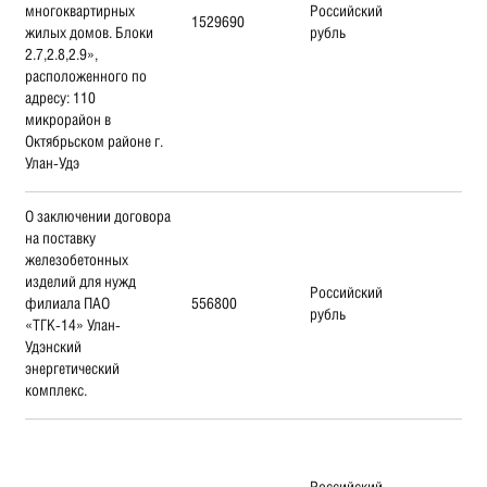
многоквартирных
Российский
1529690
жилых домов. Блоки
рубль
2.7,2.8,2.9»,
расположенного по
адресу: 110
микрорайон в
Октябрьском районе г.
Улан-Удэ
О заключении договора
на поставку
железобетонных
изделий для нужд
Российский
филиала ПАО
556800
рубль
«ТГК-14» Улан-
Удэнский
энергетический
комплекс.
Российский