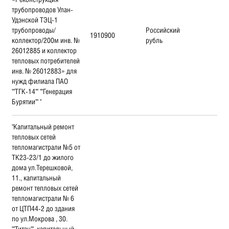
трубопроводов Улан-
Удэнской ТЭЦ-1
трубопроводы/
Российский
1910900
коллектор/200м инв. №
рубль
26012885 и коллектор
тепловых потребителей
инв. № 26012883» для
нужд филиала ПАО
""ТГК-14"" ""Генерация
Бурятии"" "
"Капитальный ремонт
тепловых сетей
тепломагистрали №5 от
ТК23-23/1 до жилого
дома ул.Терешковой,
11., капитальный
ремонт тепловых сетей
тепломагистрали № 6
от ЦТП44-2 до здания
по ул.Мокрова , 30.
""Титан"", капитальный