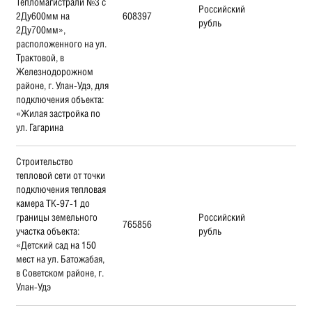
Тепломагистрали №3 с
Российский
2Ду600мм на
608397
рубль
2Ду700мм»,
расположенного на ул.
Трактовой, в
Железнодорожном
районе, г. Улан-Удэ, для
подключения объекта:
«Жилая застройка по
ул. Гагарина
Строительство
тепловой сети от точки
подключения тепловая
камера ТК-97-1 до
границы земельного
Российский
765856
участка объекта:
рубль
«Детский сад на 150
мест на ул. Батожабая,
в Советском районе, г.
Улан-Удэ