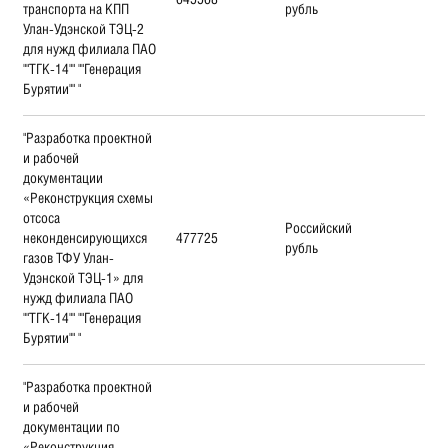
транспорта на КПП
рубль
Улан-Удэнской ТЭЦ-2
для нужд филиала ПАО
""ТГК-14"" ""Генерация
Бурятии"" "
"Разработка проектной
и рабочей
документации
«Реконструкция схемы
отсоса
Российский
неконденсирующихся
477725
рубль
газов ТФУ Улан-
Удэнской ТЭЦ-1» для
нужд филиала ПАО
""ТГК-14"" ""Генерация
Бурятии"" "
"Разработка проектной
и рабочей
документации по
«Реконструкция