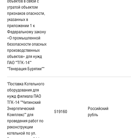
объектов в связи с
утратой объектом
признаков опасности,
указанных в
приложении 1 к
Федеральному закону
«О промышленной
безопасности опасных
производственных
объектов» для нужд
ПАО ""ТГК-14""
""Генерация Бурятии"""
"Поставка Котельного
оборудования для
нужд филиала ПАО
ТГК-14 ""Читинский
Энергетический
Российский
519160
Комплекс"" для
рубль
проведения работ по
реконструкции
котельной по ул.