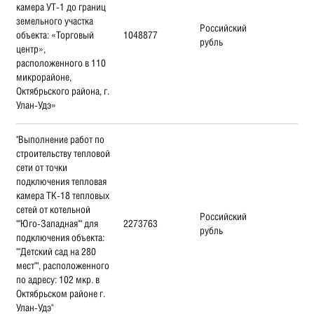
камера УТ-1 до границ
земельного участка
Российский
объекта: «Торговый
1048877
рубль
центр»,
расположенного в 110
микрорайоне,
Октябрьского района, г.
Улан-Удэ»
"Выполнение работ по
строительству тепловой
сети от точки
подключения тепловая
камера ТК-18 тепловых
сетей от котельной
Российский
""Юго-Западная"" для
2273763
рубль
подключения объекта:
""Детский сад на 280
мест"", расположенного
по адресу: 102 мкр. в
Октябрьском районе г.
Улан-Удэ"