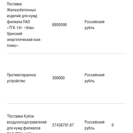
Поставка
Железобетонных
изделий для нужд
филиала ПАО
Российский
6950590
«ТГК-14» «Улан-
рубль
Удэнский
энергетический ком-
плекс».
Противотаранное
Российский
300000
устройство
рубль
"Поставки Кубов
воздухоподогревателей
Российский
27438791.67
0
для нужд филиалов
рубль