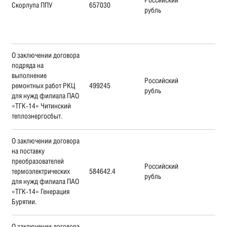
Скорлупа ППУ
657030
рубль
О заключении договора
подряда на
выполнение
Российский
ремонтных работ РКЦ
499245
рубль
для нужд филиала ПАО
«ТГК-14» Читинский
теплоэнергосбыт.
О заключении договора
на поставку
преобразователей
Российский
термоэлектрических
584642.4
рубль
для нужд филиала ПАО
«ТГК-14» Генерация
Бурятии.
О заключении договора