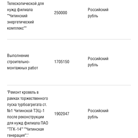
Телескопической для
нужд филиала
Российский
250000
""Читинский
рубль
энергетический
комплекс"""
Выполнение
Российский
строительно-
1705150
рубль
монтажных работ
"Ремонт кровель в
рамках торжественного
пуска турбоагрегата ст.
№1 Читинской ТЭЦ–1
Российский
1902047
после реконструкции
рубль
для нужд филиала ПАО
""ТГК-14"" ""Читинская
генерация""."