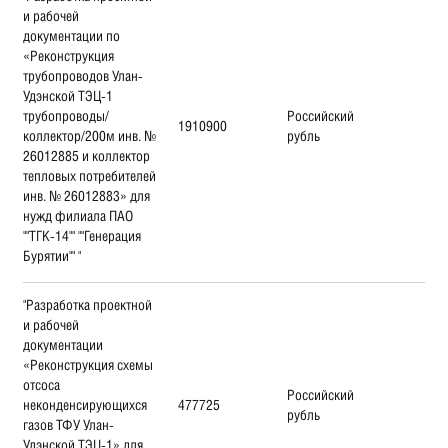
и рабочей
документации по
«Реконструкция
трубопроводов Улан-
Удэнской ТЭЦ-1
трубопроводы/
Российский
1910900
коллектор/200м инв. №
рубль
26012885 и коллектор
тепловых потребителей
инв. № 26012883» для
нужд филиала ПАО
""ТГК-14"" ""Генерация
Бурятии"" "
"Разработка проектной
и рабочей
документации
«Реконструкция схемы
отсоса
Российский
неконденсирующихся
477725
рубль
газов ТФУ Улан-
Удэнской ТЭЦ-1» для