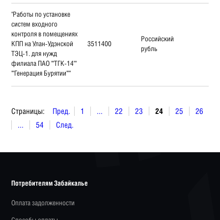
"Работы по установке
систем входного
контроля в помещениях
Российский
КПП на Улан-Удэнской
3511400
рубль
ТЭЦ-1. для нужд
филиала ПАО ""ТГК-14""
""Генерация Бурятии"""
Страницы:
Пред.
1
...
22
23
24
25
26
...
54
След.
Потребителям Забайкалье
Оплата задолженности
Способы оплаты