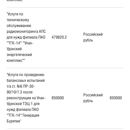
"Услуги по
техническому
обслуживанию
радиомониторинга АПС
Российский
для нужд филиала ПАО
479820.2
рубль
""ТГК-14"" ""Улан-
Удэнский
энергетический
комплекс"""
"Услуги по проведению
балансовых испытаний
т/а ст. №6 ПР-30-
90/10/1.3 после
Российский
реконструкции на Улан-
850000
850000
рубль
Удэнской ТЭЦ-1 для
нужд филиала ПАО
""ТГК-14"" Генерация
Бурятии"