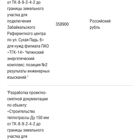
от ТК-8-9-2-4-2 до
границы земельного
участка для
подключения
Российский
358900
Забайкальского
рубль
Референтного центра
по ул. Сухая Падь, 6»
для нужд филиала ПАО
«ТГК-14» Читинский
энергетический
комплекс: позиция №2
результаты инженерных
изысканий "
"Разработка проектно-
сметной документации
по объекту:
«Строительство
теплотрассы Ду 150 мм
от ТК-8-9-2-4-2 до
границы земельного
участка для