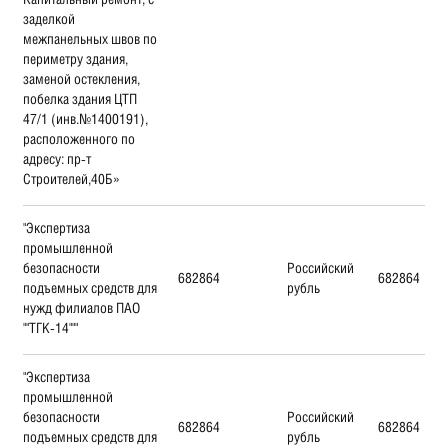
заделкой
межпанельных швов по
периметру здания,
заменой остекления,
побелка здания ЦТП
47/1 (инв.№1400191),
расположенного по
адресу: пр-т
Строителей,40Б»
"Экспертиза
промышленной
безопасности
Российский
682864
682864
подъемных средств для
рубль
нужд филиалов ПАО
""ТГК-14"""
"Экспертиза
промышленной
безопасности
Российский
682864
682864
подъемных средств для
рубль