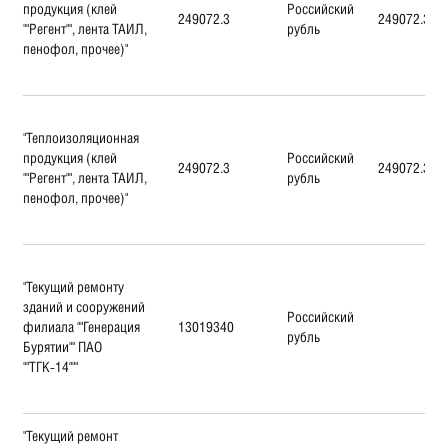
продукция (клей
Российский
249072.3
249072.3
""Регент"", лента ТАИЛ,
рубль
пенофол, прочее)"
"Теплоизоляционная
продукция (клей
Российский
249072.3
249072.3
""Регент"", лента ТАИЛ,
рубль
пенофол, прочее)"
"Текущий ремонту
зданий и сооружений
Российский
филиала ""Генерация
13019340
рубль
Бурятии"" ПАО
""ТГК-14"""
"Текущий ремонт