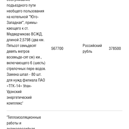
подъездного пути
необщего пользования
на котельной ""Юго-
Западная"", примы-
кающего к ст.
Медведчиково ВСЖД,
длиной 2,5798 (два км.
Пятьсот семьдесят
Российский
567700
378500
девять метров
рубль
восемьде-сят см) км.,
включающего 6 (шесть)
стрелочных пере-водов.
Замена шпал - 80 шт.
для нужд филиала ПАО
«ТГК-14» Улан-
Удэнский
энергетический
комплекс"
"Теплоизоляционные
работы и
антикоррозийная