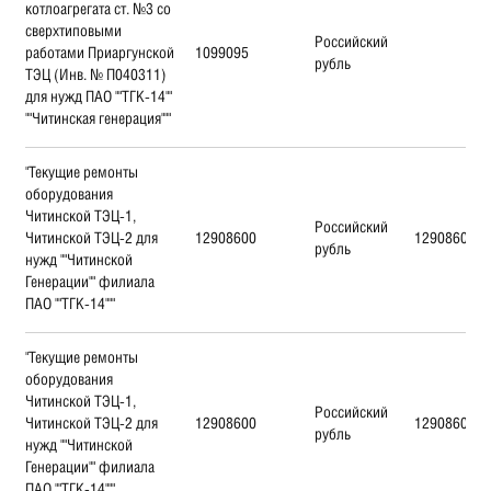
котлоагрегата ст. №3 со
сверхтиповыми
Российский
работами Приаргунской
1099095
рубль
ТЭЦ (Инв. № П040311)
для нужд ПАО ""ТГК-14""
""Читинская генерация"""
"Текущие ремонты
оборудования
Читинской ТЭЦ-1,
Российский
Читинской ТЭЦ-2 для
12908600
12908600
рубль
нужд ""Читинской
Генерации"" филиала
ПАО ""ТГК-14"""
"Текущие ремонты
оборудования
Читинской ТЭЦ-1,
Российский
Читинской ТЭЦ-2 для
12908600
12908600
рубль
нужд ""Читинской
Генерации"" филиала
ПАО ""ТГК-14"""