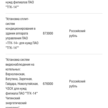
нужд филиалов ПАО
""ТГК-14"""
"Установка сплит-
систем
кондиционирования в
Российский
здании аппарата
873000
рубль
управления ПАО
«ТГК-14» для нужд ПАО
""ТГК-14"""
"Установка систем
видеонаблюдения на
котельных:
Верхоленская,
Ватутина, Заречная,
Российский
Гайдара, Новопутейская,
676000
рубль
ЧЗСК для нужд
филиала ПАО ""ТГК-14""
Читинский
энергетический
комплекс"