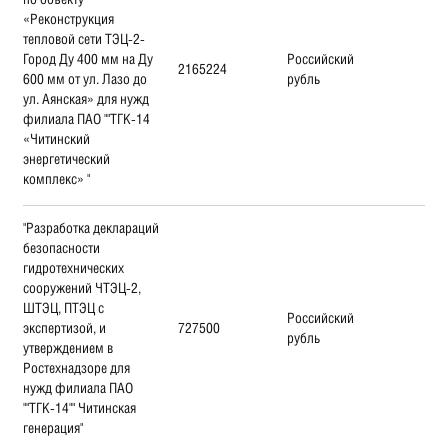
«Реконструкция
тепловой сети ТЭЦ-2-
Город Ду 400 мм на Ду
Российский
2165224
600 мм от ул. Лазо до
рубль
ул. Аянская» для нужд
филиала ПАО ""ТГК-14
«Читинский
энергетический
комплекс» "
"Разработка деклараций
безопасности
гидротехнических
сооружений ЧТЭЦ-2,
ШТЭЦ, ПТЭЦ с
Российский
экспертизой, и
727500
рубль
утверждением в
Ростехнадзоре для
нужд филиала ПАО
""ТГК-14"" Читинская
генерация"