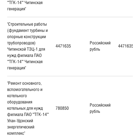
""ТГК-14"" Читинская
генерация"
"Строительные работы
(фундамент турбины и
опорные конструкции
трубопроводов)
Российский
4471635
4471635
Читинской ТЭЦ-1 для
рубль
нужд филиала ПАО
""ТГК-14"" Читинская
генерация"
"Ремонт основного,
вспомогательного и
котельного
оборудования
Российский
котельных для нужд
780850
рубль
филиала ПАО ""ТГК-14""
Улан-Удэнский
энергетический
комплекс"