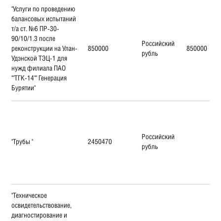
"Услуги по проведению
балансовых испытаний
т/а ст. №6 ПР-30-
90/10/1.3 после
Российский
реконструкции на Улан-
850000
850000
рубль
Удэнской ТЭЦ-1 для
нужд филиала ПАО
""ТГК-14"" Генерация
Бурятии"
Российский
"Трубы "
2450470
рубль
"Техническое
освидетельствование,
диагностирование и