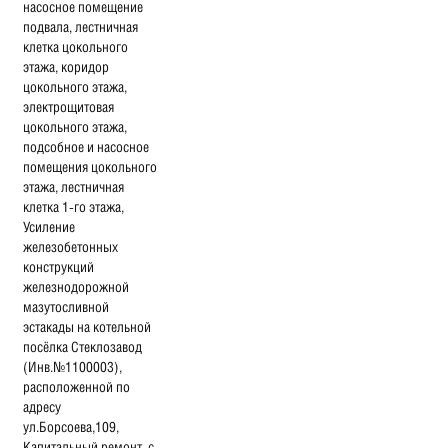
насосное помещение
подвала, лестничная
клетка цокольного
этажа, коридор
цокольного этажа,
электрощитовая
цокольного этажа,
подсобное и насосное
помещения цокольного
этажа, лестничная
клетка 1-го этажа,
Усиление
железобетонных
конструкций
железнодорожной
мазутосливной
эстакады на котельной
посёлка Стеклозавод
(Инв.№1100003),
расположенной по
адресу
ул.Борсоева,109,
Капитальный ремонт, с