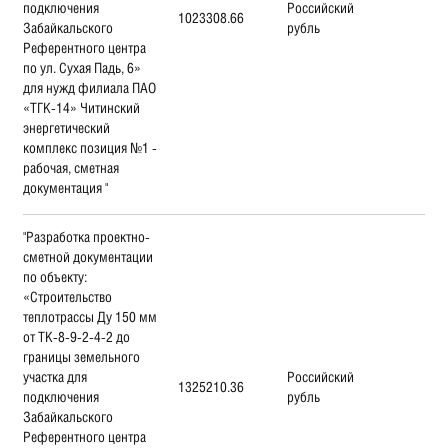
подключения
Российский
1023308.66
Забайкальского
рубль
Референтного центра
по ул. Сухая Падь, 6»
для нужд филиала ПАО
«ТГК-14» Читинский
энергетический
комплекс позиция №1 -
рабочая, сметная
документация "
"Разработка проектно-
сметной документации
по объекту:
«Строительство
теплотрассы Ду 150 мм
от ТК-8-9-2-4-2 до
границы земельного
участка для
Российский
1325210.36
подключения
рубль
Забайкальского
Референтного центра