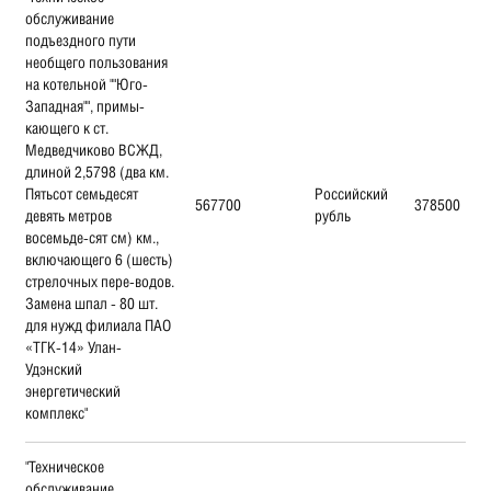
обслуживание
подъездного пути
необщего пользования
на котельной ""Юго-
Западная"", примы-
кающего к ст.
Медведчиково ВСЖД,
длиной 2,5798 (два км.
Пятьсот семьдесят
Российский
567700
378500
девять метров
рубль
восемьде-сят см) км.,
включающего 6 (шесть)
стрелочных пере-водов.
Замена шпал - 80 шт.
для нужд филиала ПАО
«ТГК-14» Улан-
Удэнский
энергетический
комплекс"
"Техническое
обслуживание