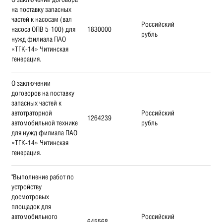
на поставку запасных
частей к насосам (вал
Российский
насоса ОПВ 5-100) для
1830000
рубль
нужд филиала ПАО
«ТГК-14» Читинская
генерация.
О заключении
договоров на поставку
запасных частей к
автотраторной
Российский
1264239
автомобильной технике
рубль
для нужд филиала ПАО
«ТГК-14» Читинская
генерация.
"Выполнение работ по
устройству
досмотровых
площадок для
автомобильного
Российский
645568