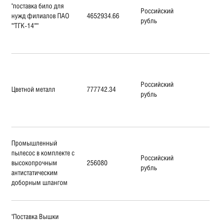
"поставка било для
Российский
нужд филиалов ПАО
4652934.66
рубль
""ТГК-14"""
Российский
Цветной металл
777742.34
рубль
Промышленный
пылесос в комплекте с
Российский
высокопрочным
256080
рубль
антистатическим
доборным шлангом
"Поставка Вышки