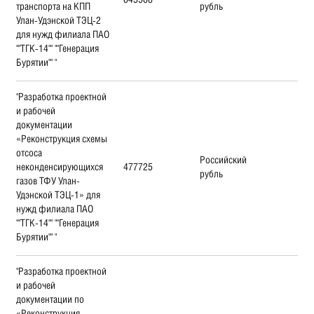
транспорта на КПП
рубль
Улан-Удэнской ТЭЦ-2
для нужд филиала ПАО
""ТГК-14"" ""Генерация
Бурятии"" "
"Разработка проектной
и рабочей
документации
«Реконструкция схемы
отсоса
Российский
неконденсирующихся
477725
рубль
газов ТФУ Улан-
Удэнской ТЭЦ-1» для
нужд филиала ПАО
""ТГК-14"" ""Генерация
Бурятии"" "
"Разработка проектной
и рабочей
документации по
«Реконструкция