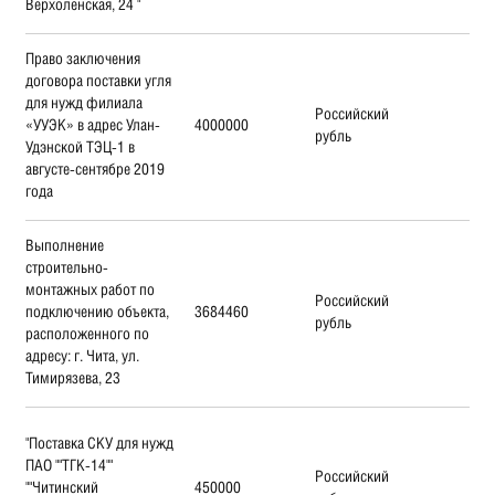
Верхоленская, 24 "
Право заключения
договора поставки угля
для нужд филиала
Российский
«УУЭК» в адрес Улан-
4000000
рубль
Удэнской ТЭЦ-1 в
августе-сентябре 2019
года
Выполнение
строительно-
монтажных работ по
Российский
подключению объекта,
3684460
рубль
расположенного по
адресу: г. Чита, ул.
Тимирязева, 23
"Поставка СКУ для нужд
ПАО ""ТГК-14""
Российский
""Читинский
450000