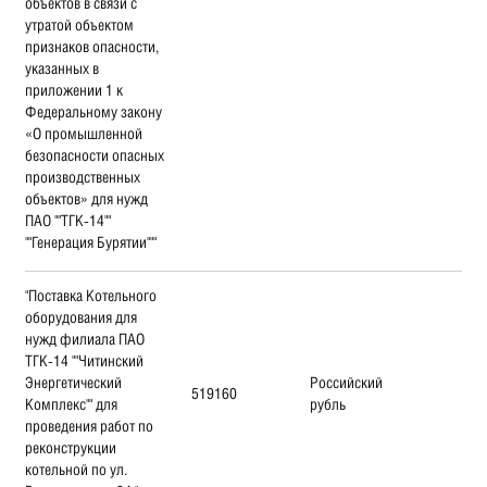
объектов в связи с
утратой объектом
признаков опасности,
указанных в
приложении 1 к
Федеральному закону
«О промышленной
безопасности опасных
производственных
объектов» для нужд
ПАО ""ТГК-14""
""Генерация Бурятии"""
"Поставка Котельного
оборудования для
нужд филиала ПАО
ТГК-14 ""Читинский
Энергетический
Российский
519160
Комплекс"" для
рубль
проведения работ по
реконструкции
котельной по ул.