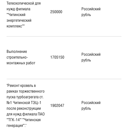
Телескопической для
нужд филиала
Российский
250000
""Читинский
рубль
энергетический
комплекс"""
Выполнение
Российский
строительно-
1705150
рубль
монтажных работ
"Ремонт кровель в
рамках торжественного
пуска турбоагрегата ст.
№1 Читинской ТЭЦ–1
Российский
1902047
после реконструкции
рубль
для нужд филиала ПАО
""ТГК-14"" ""Читинская
генерация""."