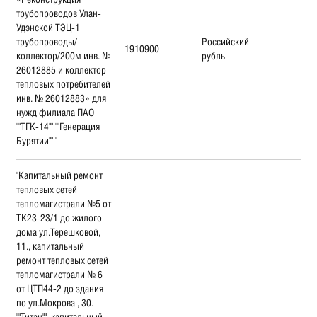
трубопроводов Улан-
Удэнской ТЭЦ-1
трубопроводы/
Российский
1910900
коллектор/200м инв. №
рубль
26012885 и коллектор
тепловых потребителей
инв. № 26012883» для
нужд филиала ПАО
""ТГК-14"" ""Генерация
Бурятии"" "
"Капитальный ремонт
тепловых сетей
тепломагистрали №5 от
ТК23-23/1 до жилого
дома ул.Терешковой,
11., капитальный
ремонт тепловых сетей
тепломагистрали № 6
от ЦТП44-2 до здания
по ул.Мокрова , 30.
""Титан"", капитальный