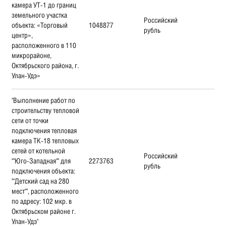
камера УТ-1 до границ
земельного участка
Российский
объекта: «Торговый
1048877
рубль
центр»,
расположенного в 110
микрорайоне,
Октябрьского района, г.
Улан-Удэ»
"Выполнение работ по
строительству тепловой
сети от точки
подключения тепловая
камера ТК-18 тепловых
сетей от котельной
Российский
""Юго-Западная"" для
2273763
рубль
подключения объекта:
""Детский сад на 280
мест"", расположенного
по адресу: 102 мкр. в
Октябрьском районе г.
Улан-Удэ"