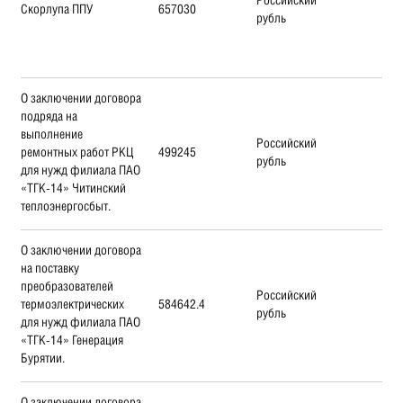
Скорлупа ППУ
657030
рубль
О заключении договора
подряда на
выполнение
Российский
ремонтных работ РКЦ
499245
рубль
для нужд филиала ПАО
«ТГК-14» Читинский
теплоэнергосбыт.
О заключении договора
на поставку
преобразователей
Российский
термоэлектрических
584642.4
рубль
для нужд филиала ПАО
«ТГК-14» Генерация
Бурятии.
О заключении договора