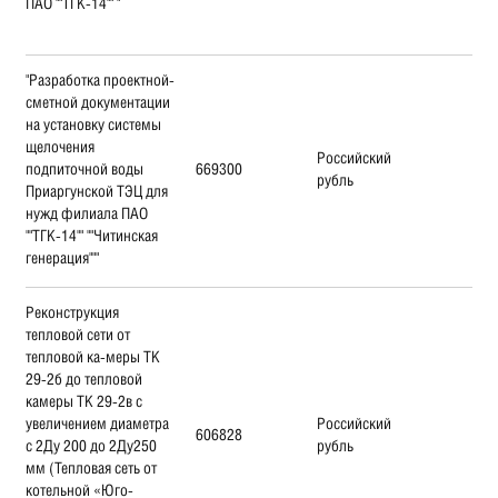
ПАО ""ТГК-14"" "
"Разработка проектной-
сметной документации
на установку системы
щелочения
Российский
подпиточной воды
669300
рубль
Приаргунской ТЭЦ для
нужд филиала ПАО
""ТГК-14"" ""Читинская
генерация"""
Реконструкция
тепловой сети от
тепловой ка-меры ТК
29-2б до тепловой
камеры ТК 29-2в с
увеличением диаметра
Российский
606828
с 2Ду 200 до 2Ду250
рубль
мм (Тепловая сеть от
котельной «Юго-