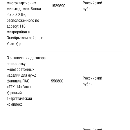
многоквартирных
Российский
1529690
жилых домов. Блоки
рубль
2.7,2.8,2.9»,
расположенного по
адресу: 110
микрорайон в
Октябрьском районе г.
Улан-Удэ
О заключении договора
на поставку
железобетонных
изделий для нужд
Российский
филиала ПАО
556800
рубль
«ТГК-14» Улан-
Удэнский
энергетический
комплекс.
Российский