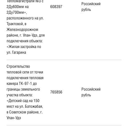
Тепломагистрали №3 с
Российский
2Ду600мм на
608397
рубль
2Ду700мм»,
расположенного на ул.
Трактовой, в
Железнодорожном
районе, г. Улан-Удэ, для
подключения объекта:
«Жилая застройка по
ул. Гагарина
Строительство
тепловой сети от точки
подключения тепловая
камера ТК-97-1 до
границы земельного
Российский
765856
участка объекта:
рубль
«Детский сад на 150
мест на ул. Батожабая,
в Советском районе, г.
Улан-Удэ