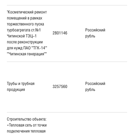
"Косметический ремонт
помещений в рамках
торжественного пуска
турбоагрегата ст.№1
Российский
2801146
Читинской ТЭЦ–1
рубль
после реконструкции
для нужд ПАО ""ТГК-14""
""Читинская генерация"""
Трубы и трубная
Российский
3257560
продукция
рубль
Строительство объекта:
«Тепловая сеть от точки
подключения тепловая