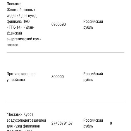
Поставка
Железобетонных
изделий для нужд
филиала ПАО
Российский
6950590
«ТГК-14» «Улан-
рубль
Удэнский
энергетический ком-
плекс».
Противотаранное
Российский
300000
устройство
рубль
"Поставки Кубов
воздухоподогревателей
Российский
27438791.67
0
для нужд филиалов
рубль