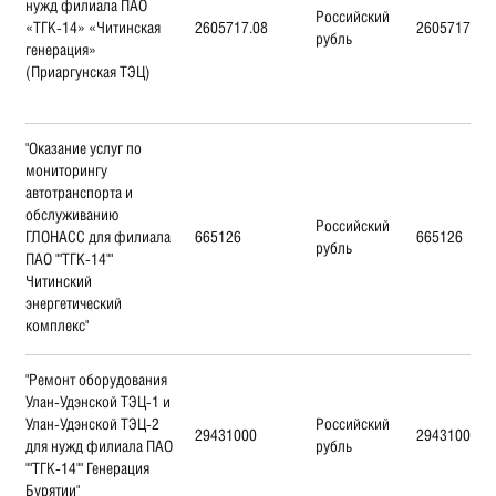
нужд филиала ПАО
Российский
«ТГК-14» «Читинская
2605717.08
2605717.08
рубль
генерация»
(Приаргунская ТЭЦ)
"Оказание услуг по
мониторингу
автотранспорта и
обслуживанию
Российский
ГЛОНАСС для филиала
665126
665126
рубль
ПАО ""ТГК-14""
Читинский
энергетический
комплекс"
"Ремонт оборудования
Улан-Удэнской ТЭЦ-1 и
Улан-Удэнской ТЭЦ-2
Российский
29431000
29431000
для нужд филиала ПАО
рубль
""ТГК-14"" Генерация
Бурятии"