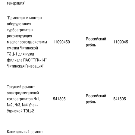
генерация"
"Демонтаж и монтаж
оборудования
турбоагрегата и
реконструкция
Российский
маслопровода системы
11090450
11090450
рубль
смазки Читинской
ТЭЦ-1 для нужд
филиала ПАО ""ТГК-14""
Читинская Генерация"
Текущий ремонт
электродвигателей
Российский
котлоагрегатов №1,
541805
541805
рубль
№2, №3, №4 Улан-
Удэнской ТЭЦ-2
Капитальный ремонт