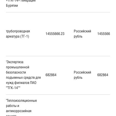
«ТГК-14» Генерация
Бурятии
трубопроводная
Российский
14555666.23
14555666.2
арматура (ТГ-1)
рубль
"Экспертиза
промышленной
безопасности
Российский
682864
682864
подъемных средств для
рубль
нужд филиалов ПАО
""ТГК-14"""
"Теплоизоляционные
работы и
антикоррозийная
защита