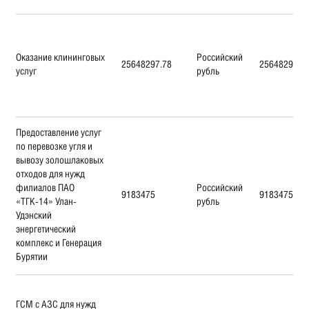
Оказание клининговых
Российский
25648297.78
25648297.7
услуг
рубль
Предоставление услуг
по перевозке угля и
вывозу золошлаковых
отходов для нужд
филиалов ПАО
Российский
9183475
9183475
«ТГК-14» Улан-
рубль
Удэнский
энергетический
комплекс и Генерация
Бурятии
ГСМ с АЗС для нужд