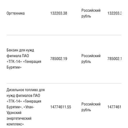
Российский
Оргтехника
132203.38
132203.38
рубль
Бензин для нужд
филиала ПАО
Российский
785002.19
785002.19
«ТГК-14» «Генерация
рубль
Бурятии»
Дизельное топливо для
нужд филиалов ПАО
«ТГК-14» «Генерация
Российский
Бурятии», «Улан-
14774611.55
14774611.5
рубль
Удэнский
энергетический
комплекс»