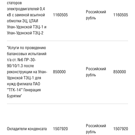
статоров
электродвигателей 0,4
Российский
кВ с заменой всыпной
1160505
1160505
рубль
обмотки ЭЦ, ЦТАИ
Улан-Удэнской ТЭЦ-1 и
Улан-Удэнской ТЭЦ-2
"Услуги по проведению
балансовых испытаний
т/а ст. №6 ПР-30-
90/10/1.3 после
Российский
реконструкции на Улан-
850000
850000
рубль
Удэнской ТЭЦ-1 для
нужд филиала ПАО
""ТГК-14"" Генерация
Бурятии"
Российский
Охладители конденсата
1507920
1507920
рубль