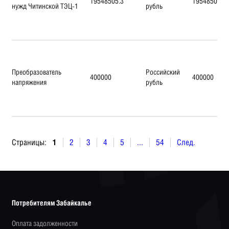
19548505.3
19548505.3
нужд Читинской ТЭЦ-1
рубль
Преобразователь
Российский
400000
400000
напряжения
рубль
Страницы:
1
2
3
4
5
...
54
След.
Потребителям Забайкалье
Оплата задолженности