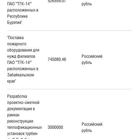
526559.07
ПАО ""ТГК-14""
рубль
расположенных в
Республике
Бурятия"
"Поставка
пожарного
оборудования для
нужд филиалов
Российский
745080.46
ПАО ""ТГК-14""
рубль
расположенных в
Забайкальском
крае"
Разработка
проектно-сметной
документации в
рамках
реконструкции
Российский
теплофикационных
3000000
рубль
установок турбин