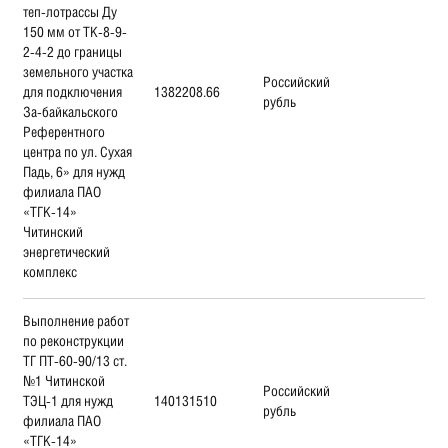
теп-лотрассы Ду
150 мм от ТК-8-9-
2-4-2 до границы
земельного участка
Российский
для подключения
1382208.66
рубль
За-байкальского
Референтного
центра по ул. Сухая
Падь, 6» для нужд
филиала ПАО
«ТГК-14»
Читинский
энергетический
комплекс
Выполнение работ
по реконструкции
ТГ ПТ-60-90/13 ст.
№1 Читинской
Российский
ТЭЦ-1 для нужд
140131510
рубль
филиала ПАО
«ТГК-14»