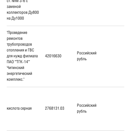
ст. №№ 3-6 с
заменой
коллекторов Ду800
на Ду1000
"Проведение
ремонтов
трубопроводов
отопления и ГВС
Российский
для нужд филиала
42016630
рубль
ПАО ""ТГК-14""
Читинский
энергетический
комплекс."
Российский
кислота серная
2768131.03
рубль