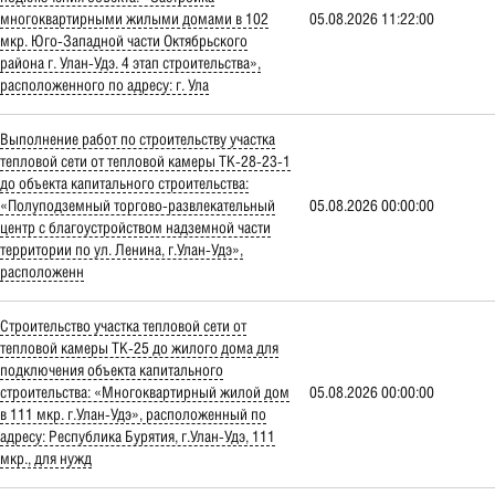
многоквартирными жилыми домами в 102
05.08.2026 11:22:00
мкр. Юго-Западной части Октябрьского
района г. Улан-Удэ. 4 этап строительства»,
расположенного по адресу: г. Ула
Выполнение работ по строительству участка
тепловой сети от тепловой камеры ТК-28-23-1
до объекта капитального строительства:
«Полуподземный торгово-развлекательный
05.08.2026 00:00:00
центр с благоустройством надземной части
территории по ул. Ленина, г.Улан-Удэ»,
расположенн
Строительство участка тепловой сети от
тепловой камеры ТК-25 до жилого дома для
подключения объекта капитального
строительства: «Многоквартирный жилой дом
05.08.2026 00:00:00
в 111 мкр. г.Улан-Удэ», расположенный по
адресу: Республика Бурятия, г.Улан-Удэ, 111
мкр., для нужд