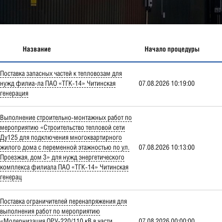
Название
Начало процедуры
Поставка запасных частей к тепловозам для
нужд филиа-ла ПАО «ТГК-14» Читинская
07.08.2026 10:19:00
генерация
Выполнение строительно-монтажных работ по
мероприятию «Строительство тепловой сети
Ду125 для подключения многоквартирного
жилого дома с переменной этажностью по ул.
07.08.2026 10:13:00
Проезжая, дом 3» для нужд энергетического
комплекса филиала ПАО «ТГК-14» Читинская
генерац
Поставка ограничителей перенапряжения для
выполнения работ по мероприятию
«Модернизация ОРУ-220/110 кВ в части
07.08.2026 00:00:00