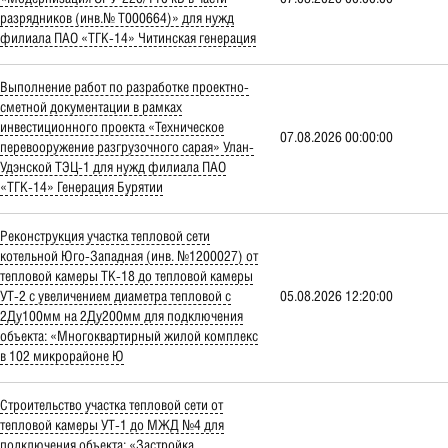
разрядников (инв.№ Т000664)» для нужд
филиала ПАО «ТГК-14» Читинская генерация
Выполнение работ по разработке проектно-
сметной документации в рамках
инвестиционного проекта «Техническое
07.08.2026 00:00:00
перевооружение разгрузочного сарая» Улан-
Удэнской ТЭЦ-1 для нужд филиала ПАО
«ТГК-14» Генерация Бурятии
Реконструкция участка тепловой сети
котельной Юго-Западная (инв. №1200027) от
тепловой камеры ТК-18 до тепловой камеры
УТ-2 с увеличением диаметра тепловой с
05.08.2026 12:20:00
2Ду100мм на 2Ду200мм для подключения
объекта: «Многоквартирный жилой комплекс
в 102 микрорайоне Ю
Строительство участка тепловой сети от
тепловой камеры УТ-1 до МЖД №4 для
подключения объекта: «Застройка