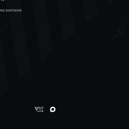
ика компании
ь