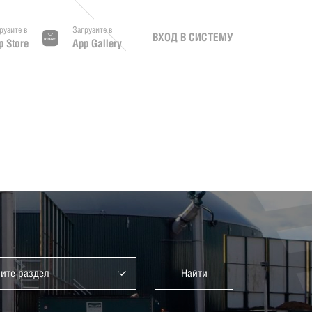
рузите в
Загрузите в
ВХОД В СИСТЕМУ
p Store
App Gallery
ите раздел
Найти