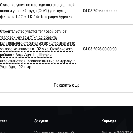
Оказание услуг по проведению специальной
оценки условий труда (СОУТ) для нужд
04.08.2026 00:00:00
филиала ПАО «ТГК-14» Генерация Бурятии
Строительство участка тепловой сети от
тепловой камеры УТ-1 до объекта
капитального строительства: «Строительство
жилого комплекса в 102 мкр. Октябрьского
04.08.2026 00:00:00
района г. Улан-Удэ. I, II, III этапы
строительства», расположенные по адресу: г.
Улан-Удэ, 102 кварт
Показать еще
ятия
Закупки
Карьера
сти
Управление закупочной
Работа в ПАО "ТГК