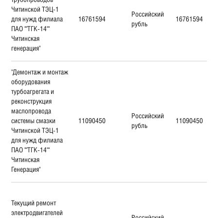
Читинской ТЭЦ-1
Российский
для нужд филиала
16761594
16761594
рубль
ПАО ""ТГК-14""
Читинская
генерация"
"Демонтаж и монтаж
оборудования
турбоагрегата и
реконструкция
маслопровода
Российский
системы смазки
11090450
11090450
рубль
Читинской ТЭЦ-1
для нужд филиала
ПАО ""ТГК-14""
Читинская
Генерация"
Текущий ремонт
электродвигателей
Российский