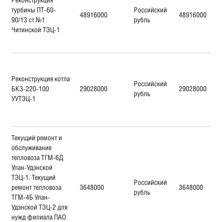
турбины ПТ-60-
Российский
48916000
48916000
90/13 ст.№1
рубль
Читинской ТЭЦ-1
Реконструкция котла
Российский
БКЗ-220-100
29028000
29028000
рубль
УУТЭЦ-1
Текущий ремонт и
обслуживание
тепловоза ТГМ-6Д
Улан-Удэнской
ТЭЦ-1. Текущий
Российский
ремонт тепловоза
3648000
3648000
рубль
ТГМ-4Б Улан-
Удэнской ТЭЦ-2 для
нужд филиала ПАО