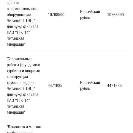
защита
вспомогательного
Российский
оборудования
10768590
10768590
рубль
Читинской ТЭЦ-1
для нужд филиала
ПАО ""ТГК-14""
Читинская
генерация"
"Строительные
работы (фундамент
турбины и опорные
конструкции
трубопроводов)
Российский
4471635
4471635
Читинской ТЭЦ-1
рубль
для нужд филиала
ПАО ""ТГК-14""
Читинская
генерация"
"Демонтаж и монтаж
трубопроводов