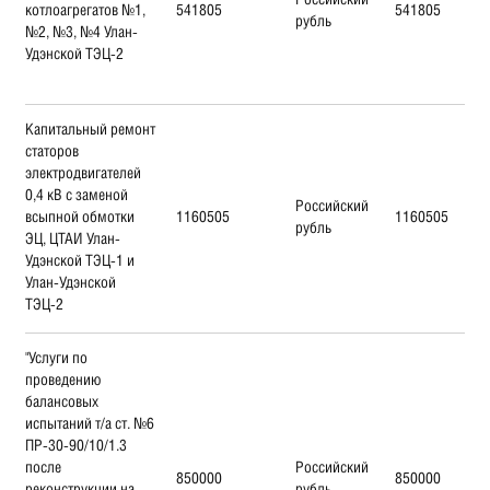
котлоагрегатов №1,
541805
541805
рубль
№2, №3, №4 Улан-
Удэнской ТЭЦ-2
Капитальный ремонт
статоров
электродвигателей
0,4 кВ с заменой
Российский
всыпной обмотки
1160505
1160505
рубль
ЭЦ, ЦТАИ Улан-
Удэнской ТЭЦ-1 и
Улан-Удэнской
ТЭЦ-2
"Услуги по
проведению
балансовых
испытаний т/а ст. №6
ПР-30-90/10/1.3
после
Российский
850000
850000
реконструкции на
рубль