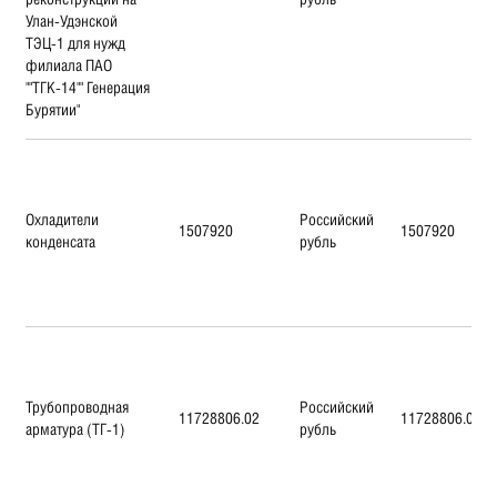
Улан-Удэнской
ТЭЦ-1 для нужд
филиала ПАО
""ТГК-14"" Генерация
Бурятии"
Охладители
Российский
1507920
1507920
конденсата
рубль
Трубопроводная
Российский
11728806.02
11728806.02
арматура (ТГ-1)
рубль