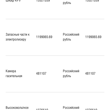
Шкаф КРУ
13521539
13521539
рубль
Запасные части к
Российский
1199065.69
1199065.69
электролизеру
рубль
Камера
Российский
481107
481107
гасительная
рубль
Высоковольтное
Российский
1376510
1376510