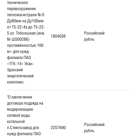
техническое
перевооружение
тепломагистрали № 6
Ду80мм на Ду100мм
от Т5-22-4а до Т5-22-
5 ул. Тобольская (инв.
Российский
1804056
№ Ш500286)
рубль
протяжённостью 100
м» для нужд
филиала ПАО
«ТГК-14» Улан-
Удэнский
энергетический
комплекс.
"О заключении
договора подряда на
модернизацию
сетевой воды
котельной
Российский
п.Стеклозавод для
2257690
рубль
нужд филиала ПАО