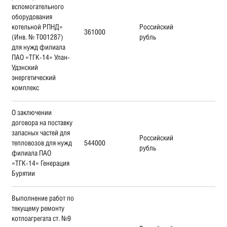
вспомогательного
оборудования
котельной РПНД»
Российский
361000
(Инв. № Т001287)
рубль
для нужд филиала
ПАО «ТГК-14» Улан-
Удэнский
энергетический
комплекс
О заключении
договора на поставку
запасных частей для
Российский
тепловозов для нужд
544000
рубль
филиала ПАО
«ТГК-14» Генерация
Бурятии
Выполнение работ по
текущему ремонту
котлоагрегата ст. №9