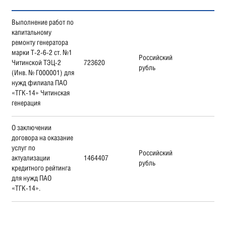
Выполнение работ по
капитальному
ремонту генератора
марки Т-2-6-2 ст. №1
Российский
Читинской ТЭЦ-2
723620
рубль
(Инв. № Г000001) для
нужд филиала ПАО
«ТГК-14» Читинская
генерация
О заключении
договора на оказание
услуг по
Российский
актуализации
1464407
рубль
кредитного рейтинга
для нужд ПАО
«ТГК-14».