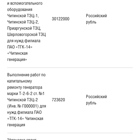
и вспомогательного
оборудования
Читинской ТЭЦ-1,
Российский
30122000
Читинской ТЭЦ-2,
рубль
Приаргунской ТЭЦ,
Шерловогорской ТЭЦ
для нужд филиала
ПАО «ТГК-14»
«Читинская
генерация»
Выполнение работ по
капитальному
ремонту генератора
марки Т-2-6-2 ст. №1
Российский
Читинской ТЭЦ-2
723620
рубль
(Инв. № Г000001) для
нужд филиала ПАО
«ТГК-14» Читинская
генерация
"Установка сплит-