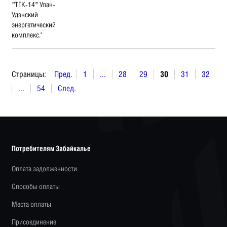
""ТГК-14"" Улан-
Удэнский
энергетический
комплекс."
Страницы:
Пред.
1
...
28
29
30
31
32
...
54
След.
Потребителям Забайкалье
Оплата задолженности
Способы оплаты
Места оплаты
Присоединение