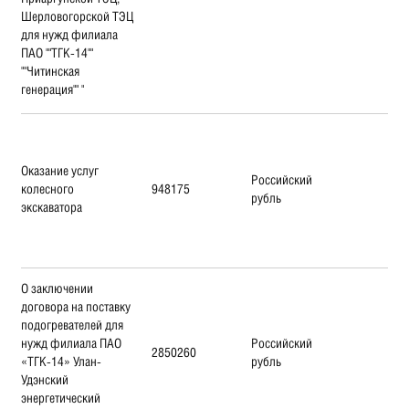
Шерловогорской ТЭЦ
для нужд филиала
ПАО ""ТГК-14""
""Читинская
генерация"" "
Оказание услуг
Российский
колесного
948175
рубль
экскаватора
О заключении
договора на поставку
подогревателей для
нужд филиала ПАО
Российский
2850260
«ТГК-14» Улан-
рубль
Удэнский
энергетический