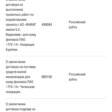
договора на
выполнение
проектных работ по
корректировке
Российский
проекта с АО «ВНИИГ
499084
рубль
имени Б.Е.
Веденеева» для нужд
филиала ПАО
«ТГК-14» Генерация
Бурятии.
О заключении
договора на поставку
средств малой
Российский
механизации для
980100
рубль
нужд филиала ПАО
«ТГК-14» Читинская
генерация.
О заключении
договора подряда на