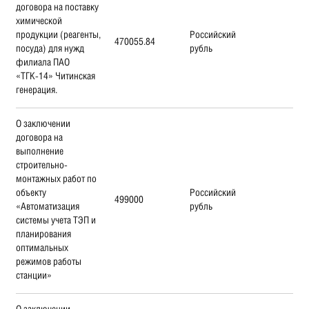
договора на поставку
химической
продукции (реагенты,
Российский
470055.84
посуда) для нужд
рубль
филиала ПАО
«ТГК-14» Читинская
генерация.
О заключении
договора на
выполнение
строительно-
монтажных работ по
объекту
Российский
499000
«Автоматизация
рубль
системы учета ТЭП и
планирования
оптимальных
режимов работы
станции»
О заключении