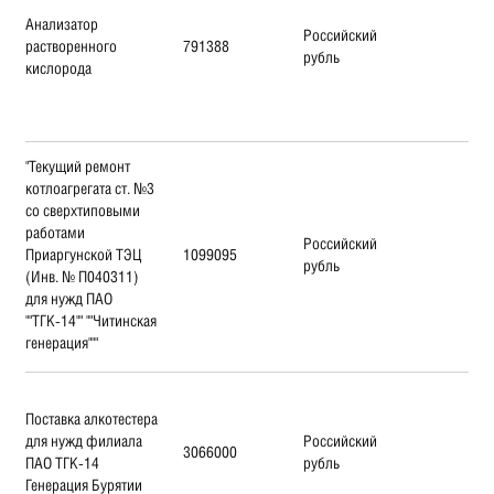
Анализатор
Российский
растворенного
791388
рубль
кислорода
"Текущий ремонт
котлоагрегата ст. №3
со сверхтиповыми
работами
Российский
Приаргунской ТЭЦ
1099095
рубль
(Инв. № П040311)
для нужд ПАО
""ТГК-14"" ""Читинская
генерация"""
Поставка алкотестера
для нужд филиала
Российский
3066000
ПАО ТГК-14
рубль
Генерация Бурятии