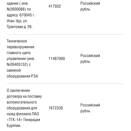
здании ( инв.
Российский
417932
№2600088) по
рубль
адресу: 670045 г.
Улан-Удэ, ул.
Трактовая д. 26.
Техническое
перевооружение
главного щита
Российский
управления (инв.
11467000
рубль
№26405152) с
заменой
оборудования РЗА
О заключении
договора на поставку
вспомогательного
Российский
оборудования для
1672330
рубль
нужд филиала ПАО
«ТГК-14» Генерация
Бурятии.