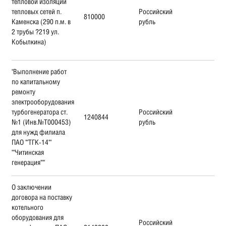
тепловой изоляции
тепловых сетей п.
Российский
810000
Каменска (290 п.м. в
рубль
2 трубы ?219 ул.
Кобылкина)
"Выполнение работ
по капитальному
ремонту
электрооборудования
турбогенератора ст.
Российский
1240844
№1 (Инв.№Т000453)
рубль
для нужд филиала
ПАО ""ТГК-14""
""Читинская
генерация"""
О заключении
договора на поставку
котельного
оборудования для
Российский